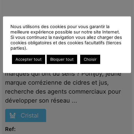
Nous utilisons des cookies pour vous garantir la
24 Déc 2025 -Pomjoy
meilleure expérience possible sur notre site Internet.
Si vous continuez la navigation vous allez charger des
Pomjoy recrute des Agents multicartes !
cookies obligatoires et des cookies facultatifs (tierces
parties).
🍎
Accepter tout
Bloquer tout
Choisir
Tu aimes les produits qui pétillent et les
marques qui ont du sens ? Pomjoy, jeune
marque corrézienne de cidres et jus,
recherche des agents commerciaux pour
développer son réseau ...
Cristal
Ref: