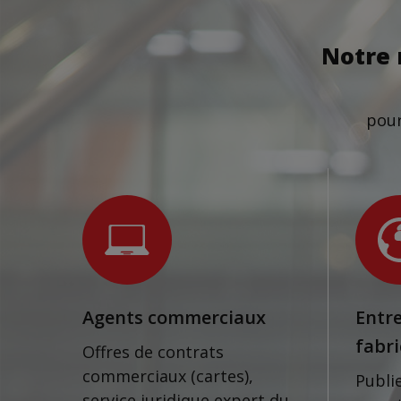
Notre 
pour
Agents commerciaux
Entre
fabr
Offres de contrats
commerciaux (cartes),
Publi
service juridique expert du