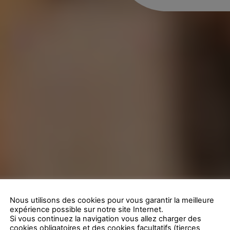
Découvrir le
Découvrir le
Découvrir le
Découvrir le
Découvrir le
Découvrir le
Nous utilisons des cookies pour vous garantir la meilleure
expérience possible sur notre site Internet.
Si vous continuez la navigation vous allez charger des
cookies obligatoires et des cookies facultatifs (tierces