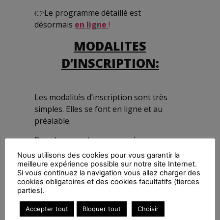
👉Le programme détaillé est
désormais
en ligne
!
MODALITES
D’INSCRIPTION:
Les modalités d’inscription sont très
simples. Elles se font en ligne et au
préalable.
Pour les
agents commerciaux
adhérents de l’APAC
,
assistez à
Nous utilisons des cookies pour vous garantir la
l’Assemblée Générale et au Congrès
.
meilleure expérience possible sur notre site Internet.
Si vous continuez la navigation vous allez charger des
Pour les
agents commerciaux non
cookies obligatoires et des cookies facultatifs (tierces
parties).
adhérents de l’APAC,
assistez au
Congrès
.
Accepter tout
Bloquer tout
Choisir