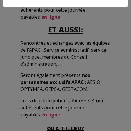
F
rais de participation adhérents & non
adhérents pour cette journée
payables
en ligne
.
ET AUSSI:
Rencontrez et échangez avec les équipes
de l’APAC : Service administratif, service
juridique, membres du Conseil
d’administration, …
Seront également présents
nos
partenaires exclusifs APAC
: AESIO,
OPTYMEA, GEPCA, GESTACOM.
F
rais de participation adhérents & non
adhérents pour cette journée
payables
en ligne
.
OU A-T-IL LIEU?