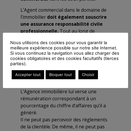
L’Agent commercial dans le domaine de
l’immobilier
doit également souscrire
une assurance responsabilité civile
professionnelle.
Tout au long de
l’exercice de son activité, il
doit aussi
Nous utilisons des cookies pour vous garantir la
suivre une formation professionnelle
meilleure expérience possible sur notre site Internet.
continue
à raison de 14 heures par an
Si vous continuez la navigation vous allez charger des
cookies obligatoires et des cookies facultatifs (tierces
ou 42 heures au cours de trois années
parties).
consécutives.
Accepter tout
Bloquer tout
Choisir
L’Agent supporte les frais, charges
sociales liés à son activité.
L’Agence immobilière lui verse une
rémunération correspondant à un
pourcentage du chiffre d’affaires qu’il a
généré.
Il ne peut pas percevoir des règlements
de la clientèle. De même, il ne peut pas