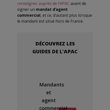
renseigner auprès de l’APAC
avant de
signer un
mandat d’agent
commercial
, et ce, d’autant plus lorsque
le mandant est situé hors de France.
DÉCOUVREZ LES
GUIDES DE L'APAC
agence
Mandants
IA et
mmerciale
et
agent
out
agent
commerci
avoir
commercial