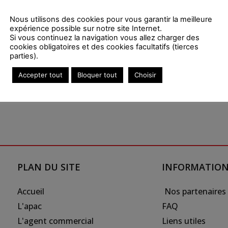
’Organisation Internationale.
Nous utilisons des cookies pour vous garantir la meilleure
expérience possible sur notre site Internet.
Si vous continuez la navigation vous allez charger des
cookies obligatoires et des cookies facultatifs (tierces
parties).
 personne, mais la reconnaissance du sérieux, de l’implication et 
ière réaction de Monsieur Olivier MAZOYER à l’issue de son
Accepter tout
Bloquer tout
Choisir
PLAN DU SITE
INFORMATIO
Accueil
Nos partenaires
L'apac
FAQ
L'agent commercial
Liens utiles