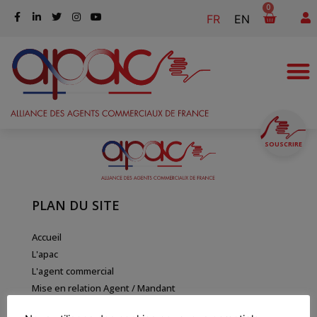
0
FR
EN
SOUSCRIRE
PLAN DU SITE
Accueil
L'apac
L'agent commercial
Mise en relation Agent / Mandant
Actualités