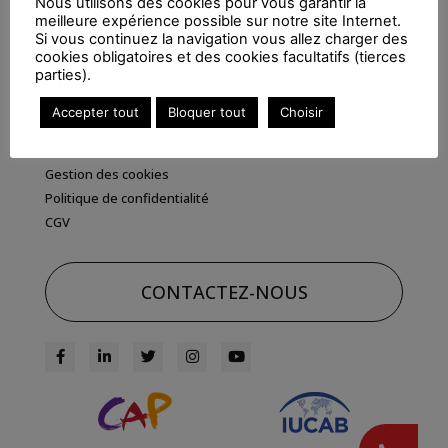
Nous utilisons des cookies pour vous garantir la
Contact
meilleure expérience possible sur notre site Internet.
INFORMATIONS
Si vous continuez la navigation vous allez charger des
cookies obligatoires et des cookies facultatifs (tierces
parties).
Nos partenaires
FAQ
Accepter tout
Bloquer tout
Choisir
Liens utiles
Mentions légales
Gestion des cookies
Politique de confidentialité
CGV
CONTACTEZ-NOUS