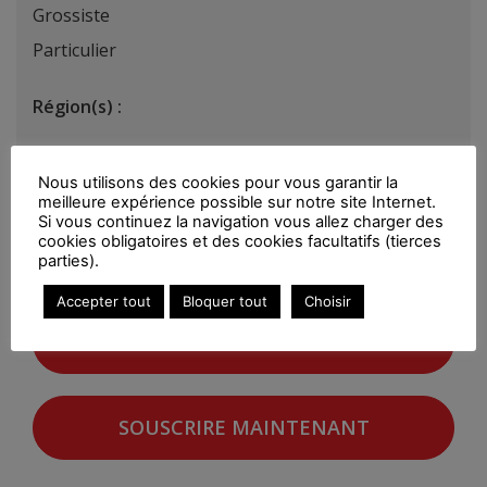
Grossiste
Particulier
Région(s) :
Nous utilisons des cookies pour vous garantir la
meilleure expérience possible sur notre site Internet.
Si vous continuez la navigation vous allez charger des
Vous devez être connecté pour consulter le détail
cookies obligatoires et des cookies facultatifs (tierces
de ce cette offre.
parties).
Accepter tout
Bloquer tout
Choisir
SE CONNECTER
SOUSCRIRE MAINTENANT