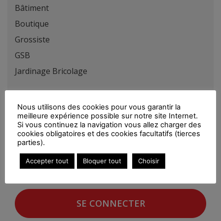
Bâtiment
Boutique
Grossiste
GSB
Jardinage Bricolage
Région(s) :
Nous utilisons des cookies pour vous garantir la
meilleure expérience possible sur notre site Internet.
Si vous continuez la navigation vous allez charger des
cookies obligatoires et des cookies facultatifs (tierces
parties).
Vous devez être connecté pour consulter le détail
Accepter tout
Bloquer tout
Choisir
de ce cette offre.
SE CONNECTER