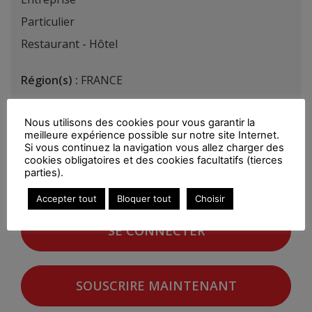
Particulier
Restaurant - Hôtel
Région(s) :
FRANCE
Nous utilisons des cookies pour vous garantir la
meilleure expérience possible sur notre site Internet.
Si vous continuez la navigation vous allez charger des
Vous devez être connecté pour consulter le détail
cookies obligatoires et des cookies facultatifs (tierces
parties).
de ce cette offre.
Accepter tout
Bloquer tout
Choisir
SE CONNECTER
SOUSCRIRE MAINTENANT