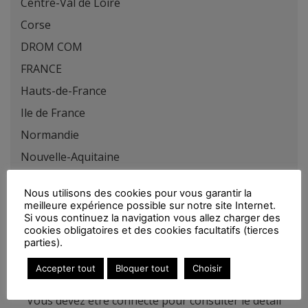
Centre-Val de Loire
Corse
DROM COM
FRANCE
Hauts-de-France
Ile de France
Normandie
Nouvelle-Aquitaine
Occitanie
Nous utilisons des cookies pour vous garantir la
Pays de la Loire
meilleure expérience possible sur notre site Internet.
Si vous continuez la navigation vous allez charger des
Provence-Alpes-Côte-d'Azur
cookies obligatoires et des cookies facultatifs (tierces
parties).
Accepter tout
Bloquer tout
Choisir
Vous devez être connecté pour consulter le détail