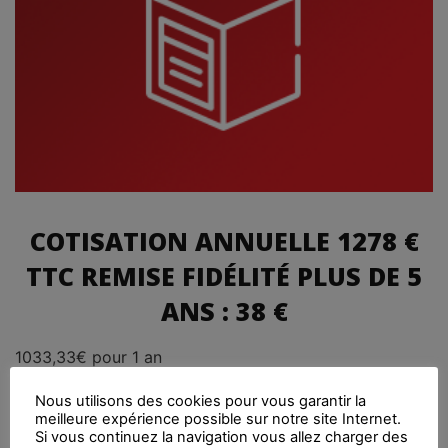
COTISATION ANNUELLE 1278 €
TTC REMISE FIDÉLITÉ PLUS DE 5
ANS : 38 €
1033,33
€
pour 1 an
Cotisation recette 110.001 € et plus.
Nous utilisons des cookies pour vous garantir la
meilleure expérience possible sur notre site Internet.
Si vous continuez la navigation vous allez charger des