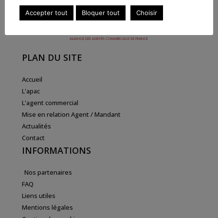
Accepter tout
Bloquer tout
Choisir
PLAN DU SITE
Accueil
L'apac
L'agent commercial
Mise en relation Agent / Mandant
Actualités
Contact
INFORMATIONS
Nos partenaires
FAQ
Liens utiles
Mentions légales