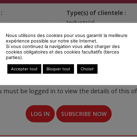
:
Type(s) of clientele :
Industrial
Nous utilisons des cookies pour vous garantir la meilleure
anics - Tools
expérience possible sur notre site Internet.
Si vous continuez la navigation vous allez charger des
or(s) :
cookies obligatoires et des cookies facultatifs (tierces
parties).
Accepter tout
Bloquer tout
Choisir
 must be logged in to view the details of this of
LOG IN
SUBSCRIBE NOW