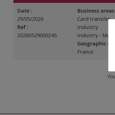
Date :
Business areas 
29/05/2026
Card transfer
Ref :
Industry
20260529000245
Industry - Mech
Geographic sect
France
You