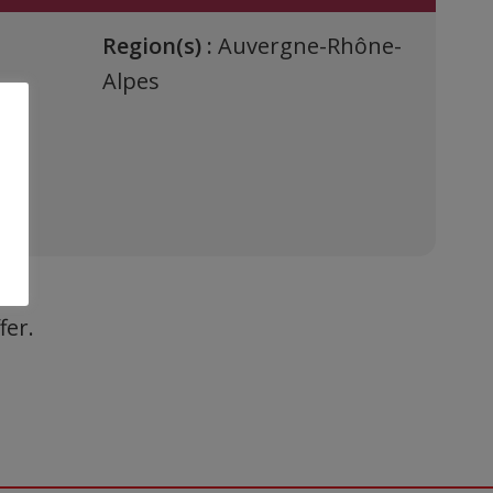
Region(s) :
Auvergne-Rhône-
Alpes
fer.