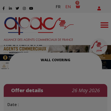
0
FR
EN
JOIN
WALL COVERING
Offer details
26 May 2026
Date :