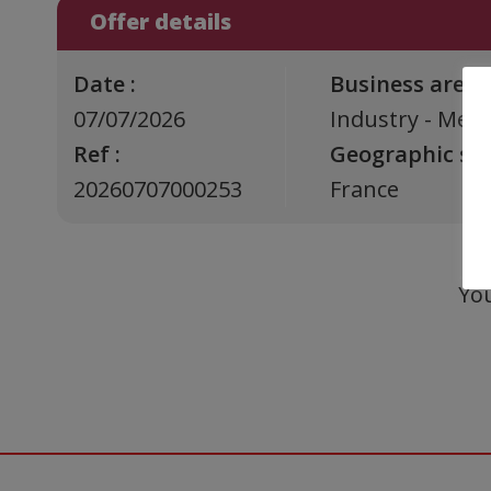
Offer details
Date :
Business areas 
07/07/2026
Industry - Mech
Ref :
Geographic sect
20260707000253
France
You