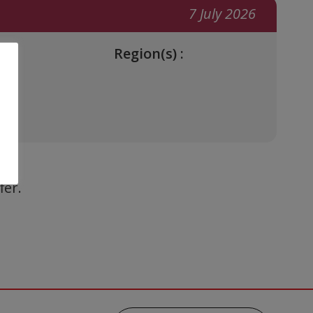
7 July 2026
Region(s) :
fer.