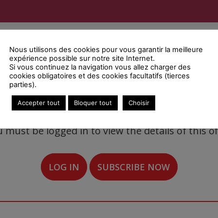
:
Type(s) of clientele :
Nous utilisons des cookies pour vous garantir la meilleure
anics - Tools
Industrial
expérience possible sur notre site Internet.
or(s) :
Si vous continuez la navigation vous allez charger des
cookies obligatoires et des cookies facultatifs (tierces
parties).
Accepter tout
Bloquer tout
Choisir
 must be logged in to view the details of this of
LOG IN
SUBSCRIBE NOW